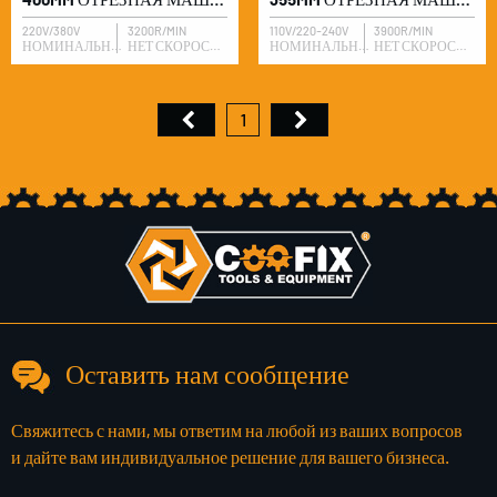
220V/380V
3200R/MIN
110V/220-240V
3900R/MIN
НОМИНАЛЬНОЕ НАПРЯЖЕНИЕ
НЕТ СКОРОСТИ ЗАГРУЗКИ
НОМИНАЛЬНОЕ НАПРЯЖЕНИЕ
НЕТ СКОРОСТИ ЗАГРУЗКИ
1
Оставить нам сообщение
Свяжитесь с нами, мы ответим на любой из ваших вопросов
и дайте вам индивидуальное решение для вашего бизнеса.